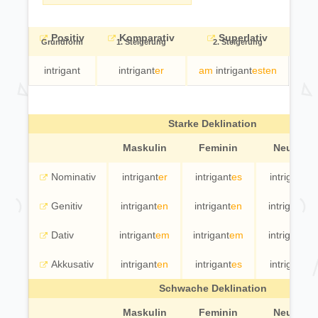
Positiv
Komparativ
Superlativ
Grundform
1. Steigerung
2. Steigerung
intrigant
intrigant
er
am
intrigant
esten
Starke Deklination
Maskulin
Feminin
Neutral
Nominativ
intrigant
er
intrigant
es
intrigant
e
Genitiv
intrigant
en
intrigant
en
intrigant
er
Dativ
intrigant
em
intrigant
em
intrigant
er
Akkusativ
intrigant
en
intrigant
es
intrigant
e
Schwache Deklination
Maskulin
Feminin
Neutral