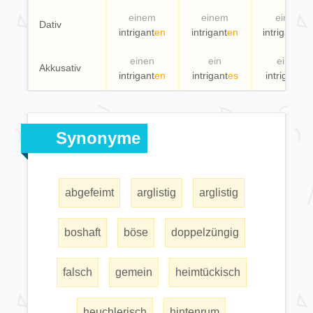
einem
einem
einer
Dativ
intrigant
en
intrigant
en
intrigant
en
einen
ein
eine
Akkusativ
intrigant
en
intrigant
es
intrigant
e
Synonyme
abgefeimt
arglistig
arglistig
boshaft
böse
doppelzüngig
falsch
gemein
heimtückisch
heuchlerisch
hintenrum