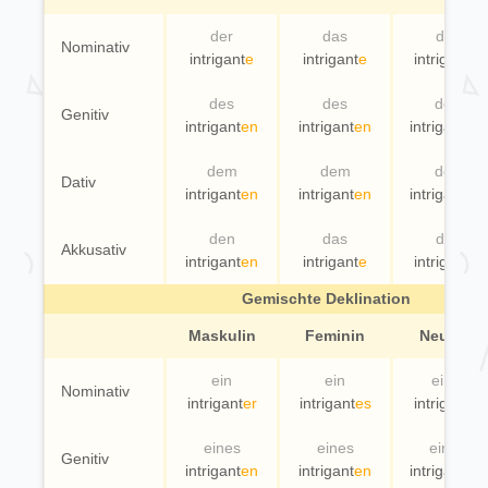
der
das
die
Nominativ
intrigant
e
intrigant
e
intrigant
e
des
des
der
Genitiv
intrigant
en
intrigant
en
intrigant
en
dem
dem
der
Dativ
intrigant
en
intrigant
en
intrigant
en
den
das
die
Akkusativ
intrigant
en
intrigant
e
intrigant
e
Gemischte Deklination
Maskulin
Feminin
Neutral
ein
ein
eine
Nominativ
intrigant
er
intrigant
es
intrigant
e
eines
eines
einer
Genitiv
intrigant
en
intrigant
en
intrigant
en