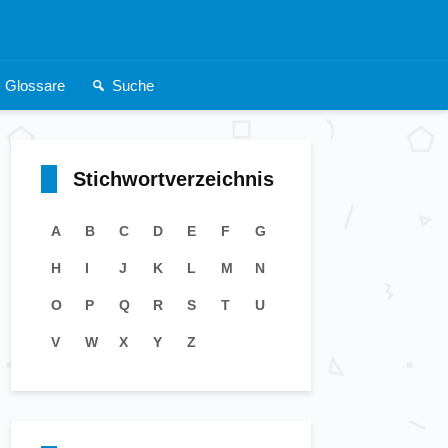
Glossare
Suche
Stichwortverzeichnis
A
B
C
D
E
F
G
H
I
J
K
L
M
N
O
P
Q
R
S
T
U
V
W
X
Y
Z