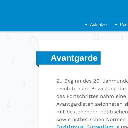
Aufsätze
Poet
Avantgarde
Zu Beginn des 20. Jahrhunde
revolutionäre Bewegung die L
des Fortschrittes nahm eine 
Avantgardisten zeichneten s
mit bestehenden politischen
sowie ästhetischen Normen 
Dadaismus
,
Surrealismus
un