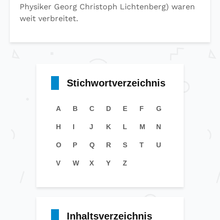
Physiker Georg Christoph Lichtenberg) waren
weit verbreitet.
Stichwortverzeichnis
A
B
C
D
E
F
G
H
I
J
K
L
M
N
O
P
Q
R
S
T
U
V
W
X
Y
Z
Inhaltsverzeichnis