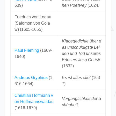
639)
hen Poeterey
(1624
)
Friedrich von Logau
(Salomon von Gola
w) (1605-1655)
Klagegedichte über d
as unschuldigste Lei
Paul Fleming
(1609-
den und Tod unseres
1640)
Erlösers Jesu Christi
(1632)
Andreas Gryphius
(1
Es ist alles eitel
(163
616-1664)
7)
Christian Hoffmann v
Vergänglichkeit der S
on Hoffmannswaldau
chönheit
(1616-1679)