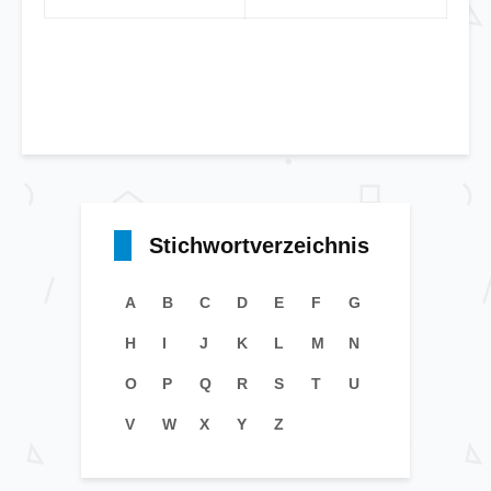
Stichwortverzeichnis
A
B
C
D
E
F
G
H
I
J
K
L
M
N
O
P
Q
R
S
T
U
V
W
X
Y
Z