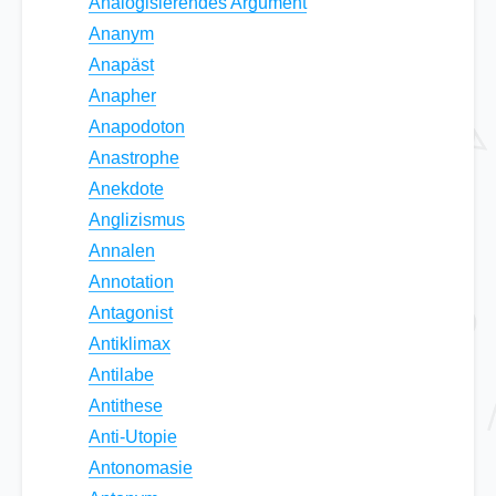
Analogisierendes Argument
Ananym
Anapäst
Anapher
Anapodoton
Anastrophe
Anekdote
Anglizismus
Annalen
Annotation
Antagonist
Antiklimax
Antilabe
Antithese
Anti-Utopie
Antonomasie