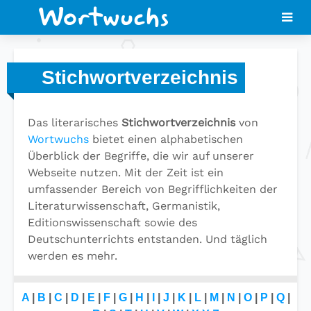
Stichwortverzeichnis
Das literarisches
Stichwortverzeichnis
von
Wortwuchs
bietet einen alphabetischen
Überblick der Begriffe, die wir auf unserer
Webseite nutzen. Mit der Zeit ist ein
umfassender Bereich von Begrifflichkeiten der
Literaturwissenschaft, Germanistik,
Editionswissenschaft sowie des
Deutschunterrichts entstanden. Und täglich
werden es mehr.
A
|
B
|
C
|
D
|
E
|
F
|
G
|
H
|
I
|
J
|
K
|
L
|
M
|
N
|
O
|
P
|
Q
|