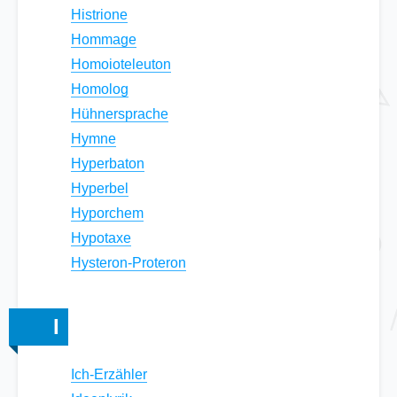
Histrione
Hommage
Homoioteleuton
Homolog
Hühnersprache
Hymne
Hyperbaton
Hyperbel
Hyporchem
Hypotaxe
Hysteron-Proteron
I
Ich-Erzähler