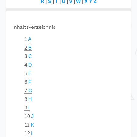
R
|
S
|
T
|
U
|
V
|
W
|
X Y Z
Inhaltsverzeichnis
1
A
2
B
3
C
4
D
5
E
6
F
7
G
8
H
9
I
10
J
11
K
12
L