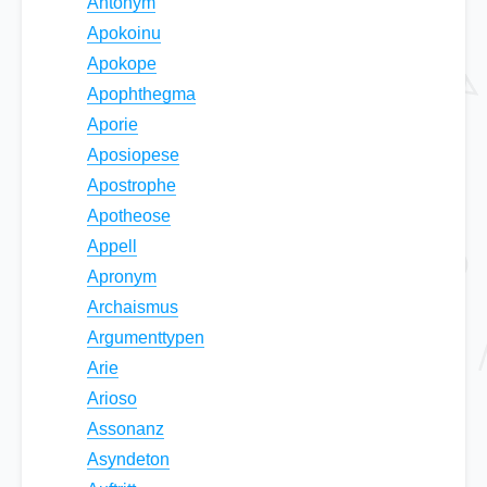
Antonym
Apokoinu
Apokope
Apophthegma
Aporie
Aposiopese
Apostrophe
Apotheose
Appell
Apronym
Archaismus
Argumenttypen
Arie
Arioso
Assonanz
Asyndeton