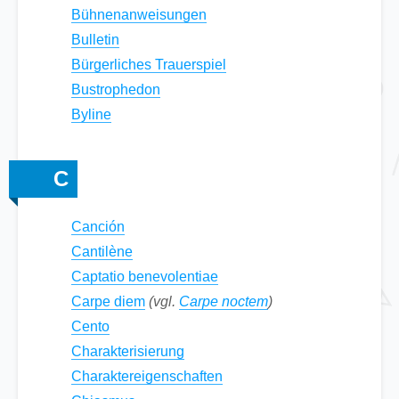
Bühnenanweisungen
Bulletin
Bürgerliches Trauerspiel
Bustrophedon
Byline
C
Canción
Cantilène
Captatio benevolentiae
Carpe diem
(vgl.
Carpe noctem
)
Cento
Charakterisierung
Charaktereigenschaften