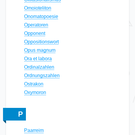
Omoioteliton
Onomatopoesie
Operatoren
Opponent
Oppositionswort
Opus magnum
Ora et labora
Ordinalzahlen
Ordnungszahlen
Ostrakon
Oxymoron
P
Paarreim