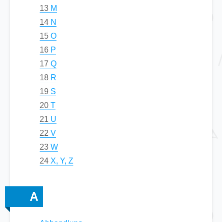
13
M
14
N
15
O
16
P
17
Q
18
R
19
S
20
T
21
U
22
V
23
W
24
X, Y, Z
A