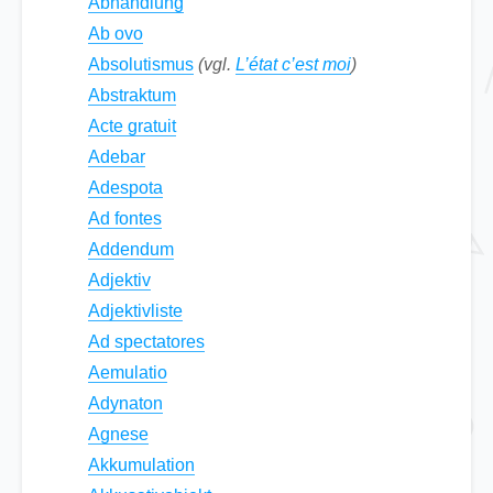
Abhandlung
Ab ovo
Absolutismus
(vgl.
L’état c’est moi
)
Abstraktum
Acte gratuit
Adebar
Adespota
Ad fontes
Addendum
Adjektiv
Adjektivliste
Ad spec­ta­to­res
Aemulatio
Adynaton
Agnese
Akkumulation