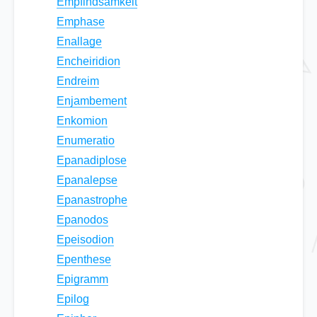
Empfindsamkeit
Emphase
Enallage
Encheiridion
Endreim
Enjambement
Enkomion
Enumeratio
Epanadiplose
Epanalepse
Epanastrophe
Epanodos
Epeisodion
Epenthese
Epigramm
Epilog