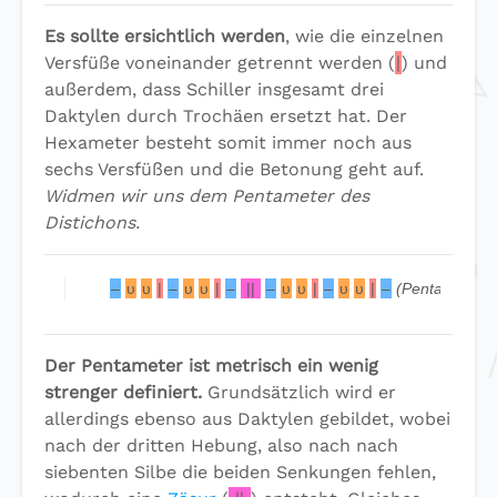
Es sollte ersichtlich werden
, wie die einzelnen
Versfüße voneinander getrennt werden (
|
) und
außerdem, dass Schiller insgesamt drei
Daktylen durch Trochäen ersetzt hat. Der
Hexameter besteht somit immer noch aus
sechs Versfüßen und die Betonung geht auf.
Widmen wir uns dem Pentameter des
Distichons.
–
υ
υ
|
–
υ
υ
|
–
||
–
υ
υ
|
–
υ
υ
|
–
(Pentameter)
Der Pentameter ist metrisch ein wenig
strenger definiert.
Grundsätzlich wird er
allerdings ebenso aus Daktylen gebildet, wobei
nach der dritten Hebung, also nach nach
siebenten Silbe die beiden Senkungen fehlen,