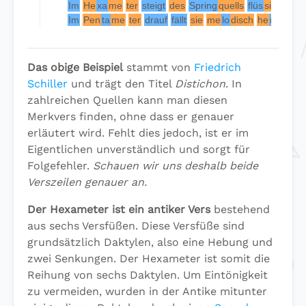
Im
He
xa
me
ter
steigt
des
Spring
quells
flüs
si
ge
Sä
Im
Pen
ta
me
ter
drauf
fällt
sie
me
lo
disch
he
rab.
Das obige Beispiel
stammt von
Friedrich
Schiller
und trägt den Titel
Distichon
. In
zahlreichen Quellen kann man diesen
Merkvers finden, ohne dass er genauer
erläutert wird. Fehlt dies jedoch, ist er im
Eigentlichen unverständlich und sorgt für
Folgefehler.
Schauen wir uns deshalb beide
Verszeilen genauer an.
Der Hexameter ist ein antiker Vers
bestehend
aus sechs Versfüßen. Diese Versfüße sind
grundsätzlich Daktylen, also eine Hebung und
zwei Senkungen. Der Hexameter ist somit die
Reihung von sechs Daktylen. Um Eintönigkeit
zu vermeiden, wurden in der Antike mitunter