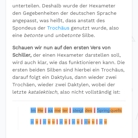
unterteilen. Deshalb wurde der Hexameter
den Gegebenheiten der deutschen Sprache
angepasst, was heißt, dass anstatt des
Spondeus der
Trochäus
genutzt wurde, also
eine
betonte
und
unbetonte
Silbe.
Schauen wir nun auf den ersten Vers von
Schiller,
der einen Hexameter darstellen soll,
wird auch klar, wie das funktionieren kann. Die
ersten beiden Silben sind hierbei ein Trochäus,
darauf folgt ein Daktylus, dann wieder zwei
Trochäen, wieder zwei Daktylen, wobei der
letzte
katalektisch
, also nicht vollständig ist:
Im
He
|
xa
me
ter
|
steigt
des
|
Spring
quells
|
flüs
si
–
υ
|
–
υ
υ
|
–
υ
|
–
υ
|
–
υ
υ
|
–
υ