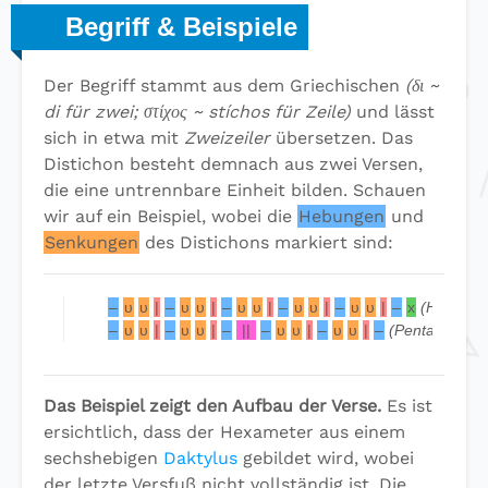
Begriff & Beispiele
Der Begriff stammt aus dem Griechischen
(δι ~
di für zwei; στίχος ~ stíchos für Zeile)
und lässt
sich in etwa mit
Zweizeiler
übersetzen. Das
Distichon besteht demnach aus zwei Versen,
die eine untrennbare Einheit bilden. Schauen
wir auf ein Beispiel, wobei die
Hebungen
und
Senkungen
des Distichons markiert sind:
–
υ
υ
|
–
υ
υ
|
–
υ
υ
|
–
υ
υ
|
–
υ
υ
|
–
x
(Hexamet
–
υ
υ
|
–
υ
υ
|
–
||
–
υ
υ
|
–
υ
υ
|
–
(Pentameter)
Das Beispiel zeigt den Aufbau der Verse.
Es ist
ersichtlich, dass der Hexameter aus einem
sechshebigen
Daktylus
gebildet wird, wobei
der letzte Versfuß nicht vollständig ist. Die