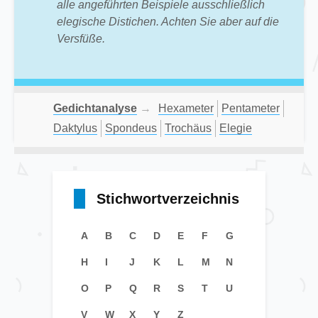
alle angeführten Beispiele ausschließlich
elegische Distichen. Achten Sie aber auf die
Versfüße.
Gedichtanalyse
→
Hexameter
Pentameter
Daktylus
Spondeus
Trochäus
Elegie
Stichwortverzeichnis
A
B
C
D
E
F
G
H
I
J
K
L
M
N
O
P
Q
R
S
T
U
V
W
X
Y
Z