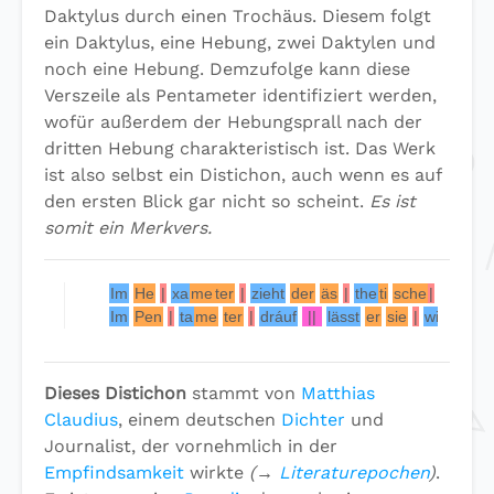
Daktylus durch einen Trochäus. Diesem folgt
ein Daktylus, eine Hebung, zwei Daktylen und
noch eine Hebung. Demzufolge kann diese
Verszeile als Pentameter identifiziert werden,
wofür außerdem der Hebungsprall nach der
dritten Hebung charakteristisch ist. Das Werk
ist also selbst ein Distichon, auch wenn es auf
den ersten Blick gar nicht so scheint.
Es ist
somit ein Merkvers.
Im
He
|
xa
me
ter
|
zieht
der
äs
|
the
ti
sche
|
Du
del
Im
Pen
|
ta
me
ter
|
dráuf
||
lässt
er
sie
|
wie
der
h
Dieses Distichon
stammt von
Matthias
Claudius
, einem deutschen
Dichter
und
Journalist, der vornehmlich in der
Empfindsamkeit
wirkte
(→
Literaturepochen
)
.