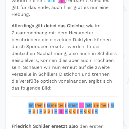
wodurch eine
Zäsur
(
||
) entsteht. Gleiches
gilt für das Ende, auch hier gibt es nur eine
Hebung.
Allerdings gilt dabei das Gleiche
, wie im
Zusammenhang mit dem Hexameter
beschrieben: die einzelnen Daktylen können
durch Spondeen ersetzt werden. In der
deutschen Nachahmung, also auch in Schillers
Beispielvers, können dies aber auch Trochäen
sein. Schauen wir nun erneut auf die zweite
Verszeile in Schillers Distichon und trennen
die Versfüße optisch voneinander, ergibt sich
das folgende Bild:
Im
Pen
|
ta
me
ter
|
drauf
||
fällt
sie
me
|
lo
disch
h
–
υ
|
–
υ
υ
|
–
||
–
υ
υ
|
–
υ
υ
|
–
Friedrich Schiller ersetzt also
den ersten