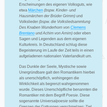
Erscheinungen des eigenen Volksguts, wie
etwa
Märchen
(bspw. Kinder- und
Hausmärchen der Brüder Grimm)
und
Volkslieder
(bspw. die Volksliedsammlung
Des Knaben Wunderhorn von
Clemens
Brentano
und Achim von Arnim)
oder eben
Sagen und Legenden aus dem eigenen
Kulturkreis. In Deutschland schlug diese
Begeisterung im Laufe der Zeit teils in einen
aufgeladenen nationalen Vaterlandkult um.
Das Dunkle der Seele, Mystische sowie
Unergründbare galt den Romantikern hierbei
als unerschöpflich, wohingegen die
Wirklichkeit als begrenzt wahrgenommen
wurde. Dieses Unerschöpfliche benannten die
Romantiker mit dem Begriff
Poesie
. Diese
sogenannte
Universalpoesie
sollte die
Grenzen der Gattungen verschmelzen: Ziel