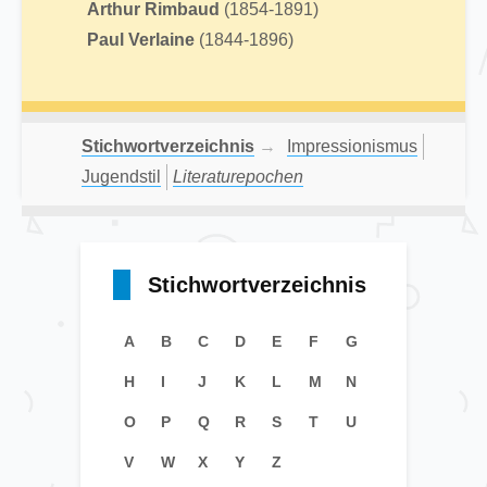
Arthur Rimbaud
(1854-1891)
Paul Verlaine
(1844-1896)
Stichwortverzeichnis
→
Impressionismus
Jugendstil
Literaturepochen
Stichwortverzeichnis
A
B
C
D
E
F
G
H
I
J
K
L
M
N
O
P
Q
R
S
T
U
V
W
X
Y
Z