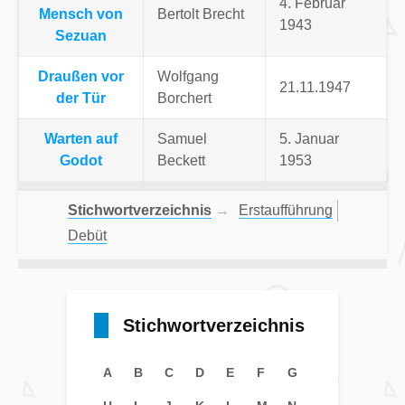
4. Februar
Mensch von
Bertolt Brecht
1943
Sezuan
Draußen vor
Wolfgang
21.11.1947
der Tür
Borchert
Warten auf
Samuel
5. Januar
Godot
Beckett
1953
Stichwortverzeichnis
→
Erstaufführung
Debüt
Stichwortverzeichnis
A
B
C
D
E
F
G