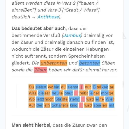
allem werden diese in Vers 2 [“bauen /
einreißen”] und Vers 3 [“Stadt / Wiese”]
deutlich →
Antithese
)
.
Das bedeutet aber auch
, dass der
bestimmende Versfuß
(
Jambus
)
dreimalig vor
der Zäsur und dreimalig danach zu finden ist,
wodurch die Zäsur die einzelnen Hebungen
nicht auftrennt, sondern Sprecheinheiten
gliedert.
Die
unbetonten
und
betonten
Silben
sowie die
Zäsur
heben wir dafür einmal hervor.
Du
siehst
wo
hin
du
siehst
|
nur
Ei
tel
keit
auf
Er
den
Was
die
ser
heu
te
baut
|
reißt
je
ner
mor
gen
ein:
Wo
jetzt
noch
Stä
dte
stehn
|
wird
ei
ne
Wie
se
sein
Auf
der
ein
Schä
fers
kind
|
wird
spie
len
mit
den
H
Man sieht hierbei
, dass die Zäsur zwar den