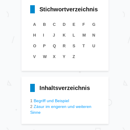
Stichwortverzeichnis
A
B
C
D
E
F
G
H
I
J
K
L
M
N
O
P
Q
R
S
T
U
V
W
X
Y
Z
Inhaltsverzeichnis
1
Begriff und Beispiel
2
Zäsur im engeren und weiteren
Sinne