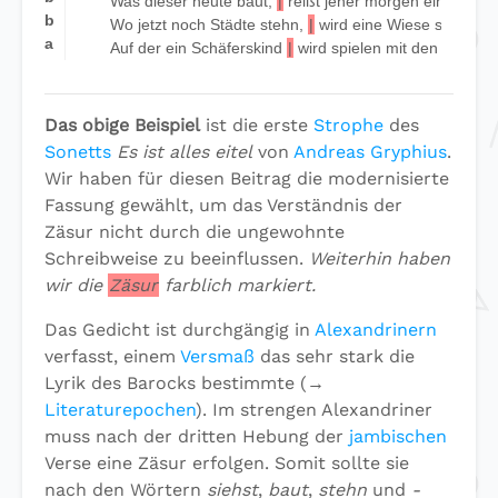
Was dieser heute baut,
|
reißt jener morgen ein:
b
Wo jetzt noch Städte stehn,
|
wird eine Wiese sein,
a
Auf der ein Schäferskind
|
wird spielen mit den Herden
Das obige Beispiel
ist die erste
Strophe
des
Sonetts
Es ist alles eitel
von
Andreas Gryphius
.
Wir haben für diesen Beitrag die modernisierte
Fassung gewählt, um das Verständnis der
Zäsur nicht durch die ungewohnte
Schreibweise zu beeinflussen.
Weiterhin haben
wir die
Zäsur
farblich markiert.
Das Gedicht ist durchgängig in
Alexandrinern
verfasst, einem
Versmaß
das sehr stark die
Lyrik des Barocks bestimmte (→
Literaturepochen
). Im strengen Alexandriner
muss nach der dritten Hebung der
jambischen
Verse eine Zäsur erfolgen. Somit sollte sie
nach den Wörtern
siehst
,
baut
,
stehn
und
-