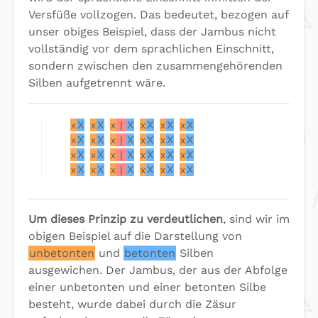
Versfüße vollzogen. Das bedeutet, bezogen auf
unser obiges Beispiel, dass der Jambus nicht
vollständig vor dem sprachlichen Einschnitt,
sondern zwischen den zusammengehörenden
Silben aufgetrennt wäre.
x
X
x
X
x
|
X
x
X
x
X
x
X
x
X
x
X
x
|
X
x
X
x
X
x
X
x
X
x
X
x
|
X
x
X
x
X
x
X
x
X
x
X
x
|
X
x
X
x
X
x
X
Um dieses Prinzip zu verdeutlichen
, sind wir im
obigen Beispiel auf die Darstellung von
unbetonten
und
betonten
Silben
ausgewichen. Der Jambus, der aus der Abfolge
einer unbetonten und einer betonten Silbe
besteht, wurde dabei durch die Zäsur