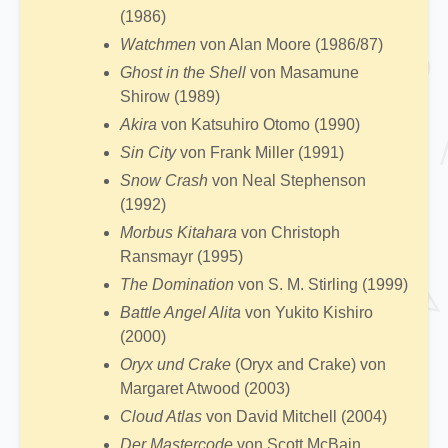
(1986)
Watchmen
von Alan Moore (1986/87)
Ghost in the Shell
von Masamune
Shirow (1989)
Akira
von Katsuhiro Otomo (1990)
Sin City
von Frank Miller (1991)
Snow Crash
von Neal Stephenson
(1992)
Morbus Kitahara
von Christoph
Ransmayr (1995)
The Domination
von S. M. Stirling (1999)
Battle Angel Alita
von Yukito Kishiro
(2000)
Oryx und Crake
(Oryx and Crake) von
Margaret Atwood (2003)
Cloud Atlas
von David Mitchell (2004)
Der Mastercode
von Scott McBain