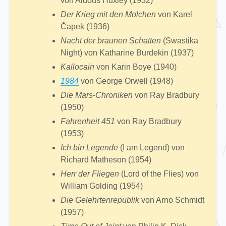
von Aldous Huxley (1932)
Der Krieg mit den Molchen
von Karel
Čapek (1936)
Nacht der braunen Schatten
(Swastika
Night) von Katharine Burdekin (1937)
Kallocain
von Karin Boye (1940)
1984
von George Orwell (1948)
Die Mars-Chroniken
von Ray Bradbury
(1950)
Fahrenheit 451
von Ray Bradbury
(1953)
Ich bin Legende
(I am Legend) von
Richard Matheson (1954)
Herr der Fliegen
(Lord of the Flies) von
William Golding (1954)
Die Gelehrtenrepublik
von Arno Schmidt
(1957)