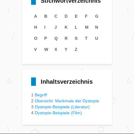
Stichwortverzeichnis
A
B
C
D
E
F
G
H
I
J
K
L
M
N
O
P
Q
R
S
T
U
V
W
X
Y
Z
Inhaltsverzeichnis
1
Begriff
2
Übersicht: Merkmale der Dystopie
3
Dystopie-Beispiele (Literatur)
4
Dystopie-Beispiele (Film)