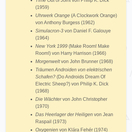
Time Out of Joint
von Philip K. Dick
(1959)
Uhrwerk Orange
(A Clockwork Orange)
von Anthony Burgess (1962)
Simulacron-3
von Daniel F. Galouye
(1964)
New York 1999
(Make Room! Make
Room!) von Harry Harrison (1966)
Morgenwelt
von John Brunner (1968)
Träumen Androiden von elektrischen
Schafen?
(Do Androids Dream Of
Electric Sheep?) von Philip K. Dick
(1968)
Die Wächter
von John Christopher
(1970)
Das Heerlager der Heiligen
von Jean
Raspail (1973)
Oxygenien
von Klára Fehér (1974)