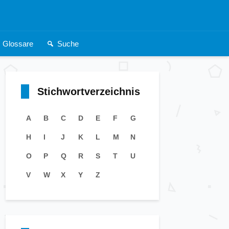
Glossare
Suche
Stichwortverzeichnis
A
B
C
D
E
F
G
H
I
J
K
L
M
N
O
P
Q
R
S
T
U
V
W
X
Y
Z