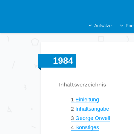
Aufsätze
Poet
1984
Inhaltsverzeichnis
1
Einleitung
2
Inhaltsangabe
3
George Orwell
4
Sonstiges