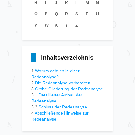
H
I
J
K
L
M
N
O
P
Q
R
S
T
U
V
W
X
Y
Z
Inhaltsverzeichnis
1
Worum geht es in einer
Redeanalyse?
2
Die Redeanalyse vorbereiten
3
Grobe Gliederung der Redeanalyse
3.1
Detaillierter Aufbau der
Redeanalyse
3.2
Schluss der Redeanalyse
4
Abschließende Hinweise zur
Redeanalyse