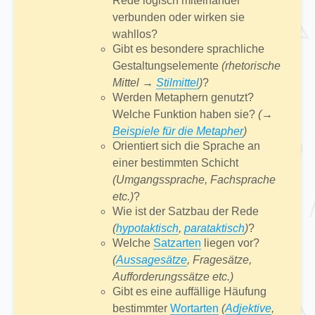
Rede logisch miteinander
verbunden oder wirken sie
wahllos?
Gibt es besondere sprachliche
Gestaltungselemente
(rhetorische
Mittel →
Stilmittel
)
?
Werden Metaphern genutzt?
Welche Funktion haben sie?
(→
Beispiele für die Metapher
)
Orientiert sich die Sprache an
einer bestimmten Schicht
(Umgangssprache, Fachsprache
etc.)
?
Wie ist der Satzbau der Rede
(
hypotaktisch
,
parataktisch
)
?
Welche
Satzarten
liegen vor?
(
Aussagesätze
, Fragesätze,
Aufforderungssätze etc.)
Gibt es eine auffällige Häufung
bestimmter
Wortarten
(
Adjektive
,