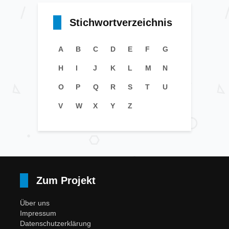
Stichwortverzeichnis
A
B
C
D
E
F
G
H
I
J
K
L
M
N
O
P
Q
R
S
T
U
V
W
X
Y
Z
Zum Projekt
Über uns
Impressum
Datenschutzerklärung