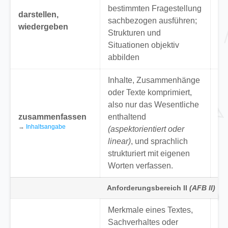
bestimmten Fragestellung
Ko
darstellen,
sachbezogen ausführen;
vo
wiedergeben
Strukturen und
da
Situationen objektiv
Ar
abbilden
Ve
Inhalte, Zusammenhänge
“F
oder Texte komprimiert,
Er
also nur das Wesentliche
Wo
zusammenfassen
enthaltend
“F
→
Inhaltsangabe
(aspektorientiert oder
Er
linear)
, und sprachlich
zu
strukturiert mit eigenen
→
Worten verfassen.
Anforderungsbereich II
(AFB II)
Merkmale eines Textes,
“A
Sachverhaltes oder