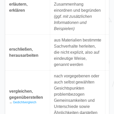
in
erläutern,
Zusammenhang
Rä
erklären
einordnen und begründen
Ke
(ggf. mit zusätzlichen
St
Informationen und
ma
Beispielen)
aus Materialien bestimmte
“A
Sachverhalte herleiten,
erschließen,
vo
die nicht explizit, also auf
herausarbeiten
di
eindeutige Weise,
Li
genannt werden
nach vorgegebenen oder
auch selbst gewählten
“V
Gesichtspunkten
vergleichen,
Na
problembezogen
gegenüberstellen
de
Gemeinsamkeiten und
→
Gedichtvergleich
We
Unterschiede sowie
u
Ähnlichkeiten darstellen