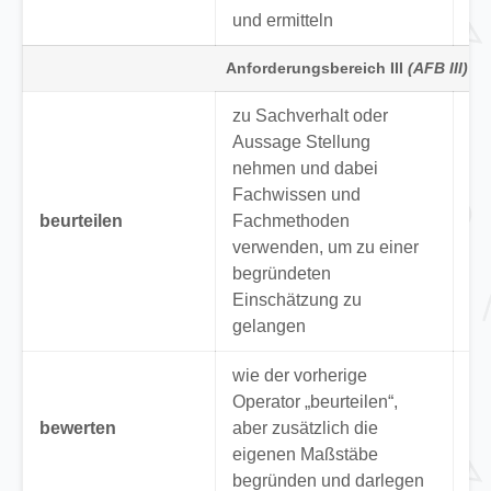
und ermitteln
Anforderungsbereich III
(AFB III)
zu Sachverhalt oder
Aussage Stellung
nehmen und dabei
“B
Fachwissen und
Be
beurteilen
Fachmethoden
ge
verwenden, um zu einer
he
begründeten
Einschätzung zu
gelangen
wie der vorherige
Operator „beurteilen“,
“B
bewerten
aber zusätzlich die
Ve
eigenen Maßstäbe
ge
begründen und darlegen