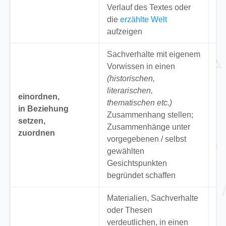
gl
Verlauf des Textes oder
vo
die
erzählte Welt
aufzeigen
Sachverhalte mit eigenem
Vorwissen in einen
(historischen,
“O
literarischen,
li
einordnen,
thematischen etc.)
ei
in Beziehung
Zusammenhang stellen;
Ri
setzen,
Zusammenhänge unter
Ha
zuordnen
vorgegebenen / selbst
“
N
gewählten
ein
Gesichtspunkten
begründet schaffen
Materialien, Sachverhalte
“E
oder Thesen
ge
verdeutlichen, in einen