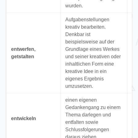
wurden.
Aufgabenstellungen
kreativ bearbeiten.
Denkbar ist
“E
beispielsweise auf der
Fo
entwerfen,
Grundlage eines Werkes
Ge
getstalten
und seiner kreativen oder
Si
inhaltlichen Form eine
de
kreative Idee in ein
Ma
eigenes Ergebnis
umzusetzen.
einen eigenen
“E
Gedankengang zu einem
ei
Thema darlegen und
Ei
entwickeln
entfalten sowie
de
Schlussfolgerungen
Ra
daraus ziehen
De