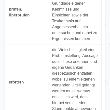
Grundlage eigener
Ge
prüfen,
Kenntnisse und
da
überprüfen
Einsichten sowie der
ni
Textkenntnis auf
zu
Angemessenheit hin
„
Fa
untersuchen und dabei zu
Ergebnissen kommen
die Vielschichtigkeit einer
Problemstellung, Aussage
oder These erkennen und
“E
eigene Gedanken
Be
diesbezüglich entfalten,
Sc
wobei zu einem eigenen
erörtern
Ja
wertenden Urteil gelangt
da
werden muss, woraus
un
ersichtlich wird, dass
Ent
hierbei verschiedene
Standpunkte abgewogen