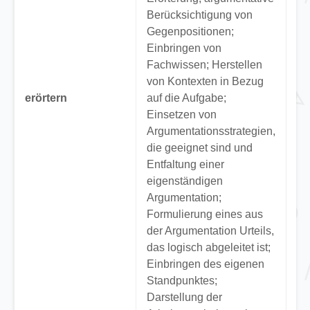
Berücksichtigung von
Gegenpositionen;
Einbringen von
“E
Fachwissen; Herstellen
Au
von Kontexten in Bezug
Au
erörtern
auf die Aufgabe;
zu
Einsetzen von
ba
Argumentationsstrategien,
Th
die geeignet sind und
Entfaltung einer
eigenständigen
Argumentation;
Formulierung eines aus
der Argumentation Urteils,
das logisch abgeleitet ist;
Einbringen des eigenen
Standpunktes;
Darstellung der