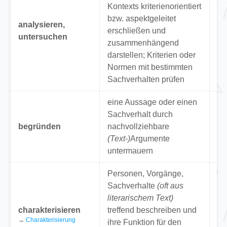
R
Kontexts kriterienorientiert
au
bzw. aspektgeleitet
analysieren,
Fi
erschließen und
untersuchen
“U
zusammenhängend
Sc
darstellen; Kriterien oder
vo
Normen mit bestimmten
Te
Sachverhalten prüfen
eine Aussage oder einen
“B
Sachverhalt durch
de
begründen
nachvollziehbare
de
(Text-)
Argumente
un
untermauern
ist
Personen, Vorgänge,
Sachverhalte
(oft aus
“C
literarischem Text)
di
charakterisieren
treffend beschreiben und
Rä
→
Charakterisierung
ihre Funktion für den