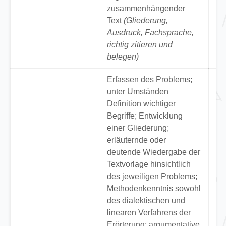
An
zusammenhängender
(n
Text
(Gliederung,
Ausdruck, Fachsprache,
richtig zitieren und
belegen)
Erfassen des Problems;
unter Umständen
Definition wichtiger
Begriffe; Entwicklung
einer Gliederung;
erläuternde oder
deutende Wiedergabe der
Textvorlage hinsichtlich
des jeweiligen Problems;
Methodenkenntnis sowohl
des dialektischen und
linearen Verfahrens der
Erörterung; argumentative