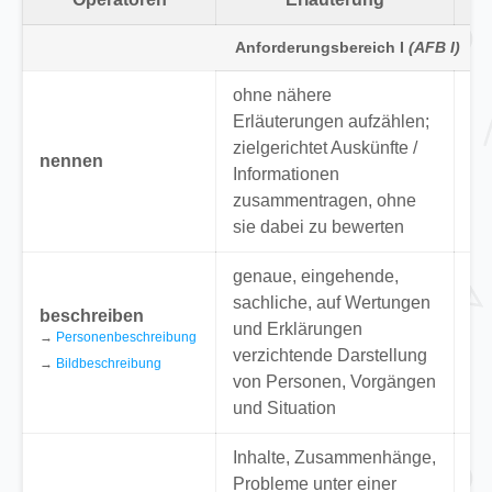
Anforderungsbereich I
(AFB I)
ohne nähere
Erläuterungen aufzählen;
“N
zielgerichtet Auskünfte /
nennen
ze
Informationen
Sa
zusammentragen, ohne
sie dabei zu bewerten
genaue, eingehende,
sachliche, auf Wertungen
“B
beschreiben
und Erklärungen
Au
→
Personenbeschreibung
verzichtende Darstellung
“B
→
Bildbeschreibung
von Personen, Vorgängen
Au
und Situation
Inhalte, Zusammenhänge,
“S
Probleme unter einer
we