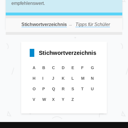
empfehlenswert.
Stichwortverzeichnis
→
Tipps für Schüler
Stichwortverzeichnis
A
B
C
D
E
F
G
H
I
J
K
L
M
N
O
P
Q
R
S
T
U
V
W
X
Y
Z