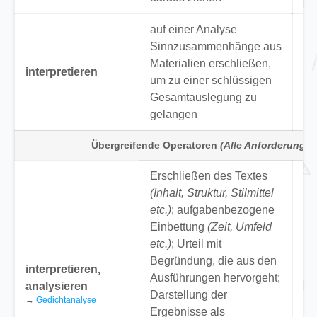
auf einer Analyse
“I
Sinnzusammenhänge aus
er
Materialien erschließen,
interpretieren
Ge
um zu einer schlüssigen
al
Gesamtauslegung zu
de
gelangen
Übergreifende Operatoren
(Alle Anforderungsb
Erschließen des Textes
(Inhalt, Struktur, Stilmittel
etc.)
; aufgabenbezogene
Einbettung
(Zeit, Umfeld
“I
etc.)
; Urteil mit
Ge
Begründung, die aus den
interpretieren,
Bü
Ausführungen hervorgeht;
analysieren
Fr
Darstellung der
→
Gedichtanalyse
(fi
Ergebnisse als