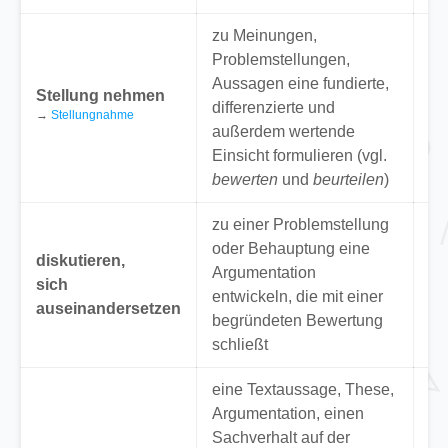
zu Meinungen,
Problemstellungen,
“N
Aussagen eine fundierte,
be
Stellung nehmen
differenzierte und
de
→
Stellungnahme
außerdem wertende
Wo
Einsicht formulieren (vgl.
Th
bewerten
und
beurteilen
)
zu einer Problemstellung
Di
oder Behauptung eine
diskutieren,
we
Argumentation
sich
Vo
entwickeln, die mit einer
auseinandersetzen
li
begründeten Bewertung
di
schließt
eine Textaussage, These,
Argumentation, einen
Sachverhalt auf der
“Ü