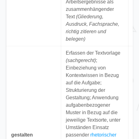
Arbeitsergebnisse als
zusammenhängender
Text
(Gliederung,
Ausdruck, Fachsprache,
richtig zitieren und
belegen)
Erfassen der Textvorlage
(sachgerecht)
;
Einbeziehung von
Kontextwissen in Bezug
auf die Aufgabe;
Strukturierung der
Gestaltung; Anwendung
aufgabenbezogener
Muster in Bezug auf die
“G
jeweilige Textsorte, unter
Fl
Umständen Einsatz
Er
gestalten
passender
rhetorischer
Ku