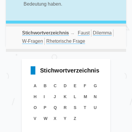
Bedeutung haben.
Stichwortverzeichnis
→
Faust
Dilemma
W-Fragen
Rhetorische Frage
Stichwortverzeichnis
A
B
C
D
E
F
G
H
I
J
K
L
M
N
O
P
Q
R
S
T
U
V
W
X
Y
Z