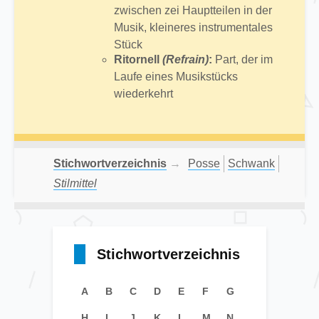
zwischen zei Hauptteilen in der
Musik, kleineres instrumentales
Stück
Ritornell
(Refrain)
:
Part, der im
Laufe eines Musikstücks
wiederkehrt
Stichwortverzeichnis
→
Posse
Schwank
Stilmittel
Stichwortverzeichnis
A
B
C
D
E
F
G
H
I
J
K
L
M
N