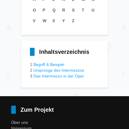
O
P
Q
R
S
T
U
V
W
X
Y
Z
Inhaltsverzeichnis
1
Begriff & Beispiel
2
Ursprünge des Intermezzos
3
Das Intermezzo in der Oper
Zum Projekt
Über uns
Impressum