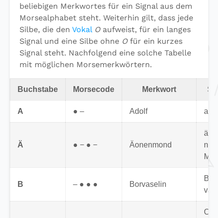
beliebigen Merkwortes für ein Signal aus dem
Morsealphabet steht. Weiterhin gilt, dass jede
Silbe, die den
Vokal
O
aufweist, für ein langes
Signal und eine Silbe ohne
O
für ein kurzes
Signal steht. Nachfolgend eine solche Tabelle
mit möglichen Morsemerkwörtern.
Buchstabe
Morsecode
Merkwort
Si
A
● –
Adolf
a-D
ä-O
Ä
● − ● −
Äonenmond
nen
MO
BO
B
– ● ● ●
Borvaselin
va-s
CO-