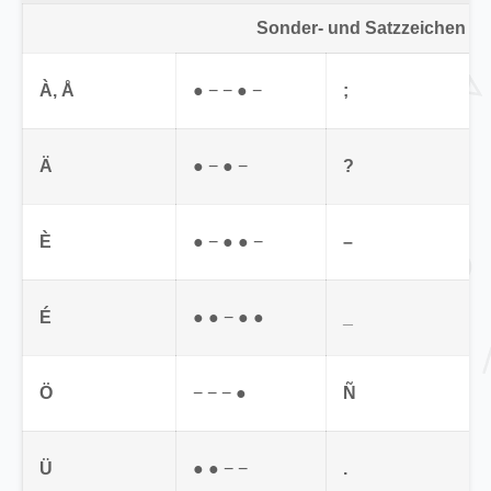
Sonder- und Satzzeichen i
À, Å
● − − ● −
;
Ä
● − ● −
?
È
● − ● ● −
–
É
● ● − ● ●
_
Ö
− − − ●
Ñ
Ü
● ● − −
.