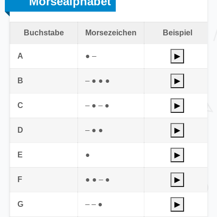
Morsealphabet
Buchstabe
Morsezeichen
Beispiel
A
● –
▶
B
– ● ● ●
▶
C
– ● – ●
▶
D
– ● ●
▶
E
●
▶
F
● ● – ●
▶
G
– – ●
▶