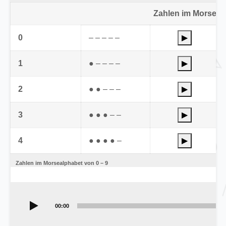
Zahlen im Morseal
0
– – – – –
▶
1
● – – – –
▶
2
● ● – – –
▶
3
● ● ● – –
▶
4
● ● ● ● –
▶
Zahlen im Morsealphabet von 0 – 9
Audio-
Player
00:00