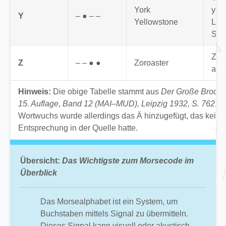
York
yel-
Y
– ● – –
Yellowstone
LO
ST
ZO-
Z
– – ● ●
Zoroaster
as-t
Hinweis:
Die obige Tabelle stammt aus
Der Große Brockh
15. Auflage, Band 12 (MAI–MUD), Leipzig 1932, S. 762
. D
Wortwuchs wurde allerdings das Ä hinzugefügt, das keine
Entsprechung in der Quelle hatte.
Übersicht:
Das Wichtigste zum Morsecode im
Überblick
Das Morsealphabet ist ein System, um
Buchstaben mittels Signal zu übermitteln.
Dieses Signal kann visuell oder akustisch