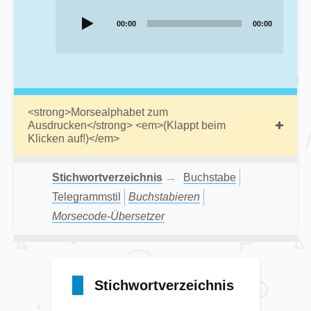
Player
00:00
00:00
<strong>Morsealphabet zum
Ausdrucken</strong> <em>(Klappt beim
Klicken auf!)</em>
Stichwortverzeichnis
→
Buchstabe
Telegrammstil
Buchstabieren
Morsecode-Übersetzer
Stichwortverzeichnis