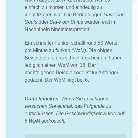
einfach zu morsen und eindeutig zu
identifizieren war. Die Bedeutungen
Save our
Souls
oder
Save our Ships
wurden erst im
Nachhinein hineininterpretiert.
Ein schneller Funker schafft rund 50 Wörter
pro Minute zu funken
(WpM)
. Die obigen
Beispiele, die uns schnell erscheinen, haben
lediglich einen WpM von 18. Der
nachfolgende Beispielcode ist für Anfänger
gedacht. Der WpM liegt bei 6.
Code knacken:
Wenn Sie Lust haben,
versuchen Sie einmal, das Folgende zu
entschlüssen. Die Geschwindigkeit wurde auf
6 WpM gedrosselt.
Audio-