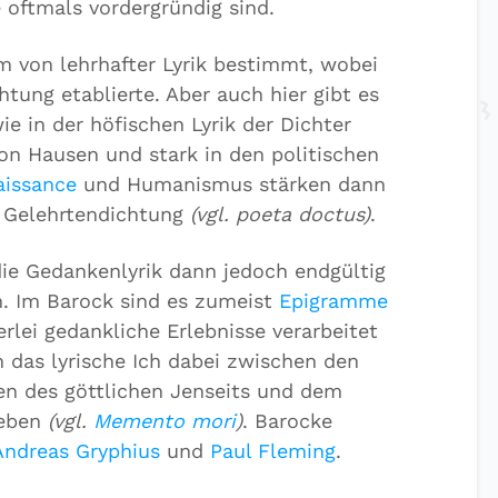
 oftmals vordergründig sind.
m von lehrhafter Lyrik bestimmt, wobei
htung etablierte. Aber auch hier gibt es
e in der höfischen Lyrik der Dichter
on Hausen und stark in den politischen
aissance
und Humanismus stärken dann
e Gelehrtendichtung
(vgl. poeta doctus)
.
ie Gedankenlyrik dann jedoch endgültig
m. Im Barock sind es zumeist
Epigramme
erlei gedankliche Erlebnisse verarbeitet
 das lyrische Ich dabei zwischen den
en des göttlichen Jenseits und dem
Leben
(vgl.
Memento mori
)
. Barocke
Andreas Gryphius
und
Paul Fleming
.