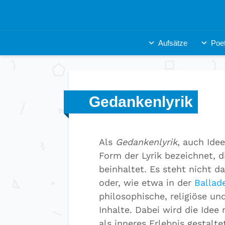
Aufsätze
Poet
Gedankenlyrik
Als
Gedankenlyrik
, auch Idee
Form der Lyrik bezeichnet, d
beinhaltet. Es steht nicht d
oder, wie etwa in der
Ballad
philosophische, religiöse u
Inhalte. Dabei wird die Idee
als inneres Erlebnis gestalt