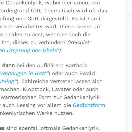
e Gedankenlyrik, wobei hier erneut ein
Vordergrund tritt. Thematisch wird oft das
fung und Gott dargestellt. Es ist somit
risch verarbeitet wird. Dieser kreist um
as Leiden zulässt, wenn er doch die
itzt, dieses zu verhindern
(Beispiel:
en Ursprung des Übels”
)
.
h dann
bei den Aufklärern Barthold
 Vergnügen in Gott”
) oder auch Ewald
ühling”
). Zahlreiche Vertreter lassen sich
machen. Klopstock, Lavater oder auch
chwärmerischen Form zur Gedankenlyrik
 auch Lessing vor allem die
Gedichtform
nkenlyrischen Werke nutzen.
es
sind ebenfall oftmals Gedankenlyrik,