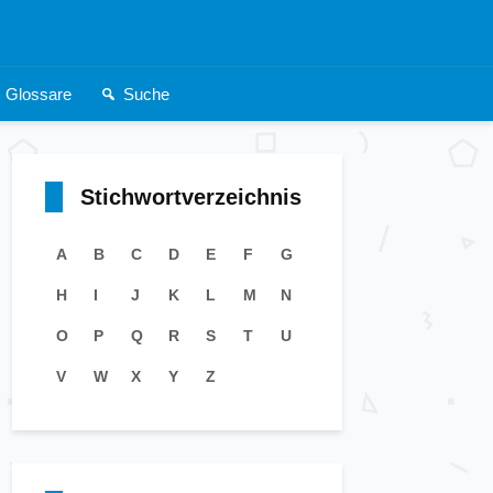
Glossare
Suche
Stichwortverzeichnis
A
B
C
D
E
F
G
H
I
J
K
L
M
N
O
P
Q
R
S
T
U
V
W
X
Y
Z