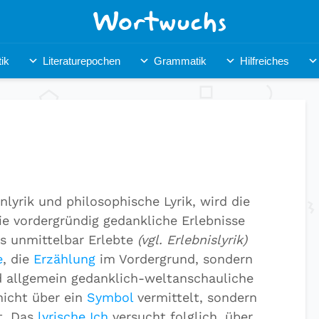
ik
Literaturepochen
Grammatik
Hilfreiches
nlyrik und philosophische Lyrik, wird die
ie vordergründig gedankliche Erlebnisse
as unmittelbar Erlebte
(vgl. Erlebnislyrik)
e
, die
Erzählung
im Vordergrund, sondern
nd allgemein gedanklich-weltanschauliche
 nicht über ein
Symbol
vermittelt, sondern
et. Das
lyrische Ich
versucht folglich, über