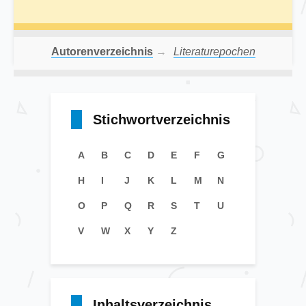
Autorenverzeichnis
→
Literaturepochen
Stichwortverzeichnis
A
B
C
D
E
F
G
H
I
J
K
L
M
N
O
P
Q
R
S
T
U
V
W
X
Y
Z
Inhaltsverzeichnis