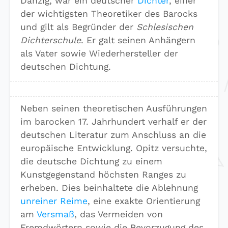
Danzig, war ein deutscher
Dichter
, einer
der wichtigsten Theoretiker des Barocks
und gilt als Begründer der
Schlesischen
Dichterschule
. Er galt seinen Anhängern
als Vater sowie Wiederhersteller der
deutschen Dichtung.
Neben seinen theoretischen Ausführungen
im barocken 17. Jahrhundert verhalf er der
deutschen Literatur zum Anschluss an die
europäische Entwicklung. Opitz versuchte,
die deutsche Dichtung zu einem
Kunstgegenstand höchsten Ranges zu
erheben. Dies beinhaltete die Ablehnung
unreiner Reime
, eine exakte Orientierung
am
Versmaß
, das Vermeiden von
Fremdwörtern sowie die Bevorzugung des