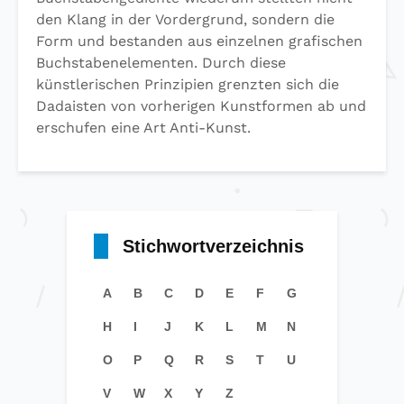
den Klang in der Vordergrund, sondern die
Form und bestanden aus einzelnen grafischen
Buchstabenelementen. Durch diese
künstlerischen Prinzipien grenzten sich die
Dadaisten von vorherigen Kunstformen ab und
erschufen eine Art Anti-Kunst.
Stichwortverzeichnis
A
B
C
D
E
F
G
H
I
J
K
L
M
N
O
P
Q
R
S
T
U
V
W
X
Y
Z