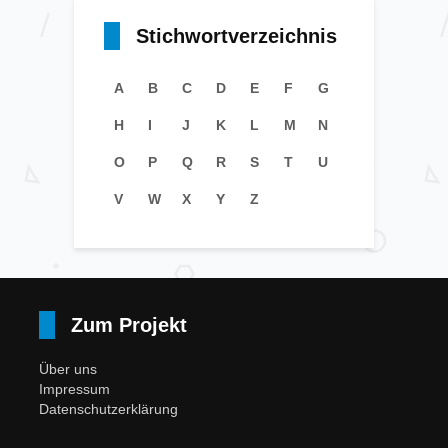
Stichwortverzeichnis
A
B
C
D
E
F
G
H
I
J
K
L
M
N
O
P
Q
R
S
T
U
V
W
X
Y
Z
Zum Projekt
Über uns
Impressum
Datenschutzerklärung