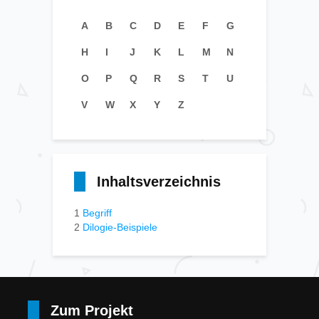
A
B
C
D
E
F
G
H
I
J
K
L
M
N
O
P
Q
R
S
T
U
V
W
X
Y
Z
Inhaltsverzeichnis
1
Begriff
2
Dilogie-Beispiele
Zum Projekt