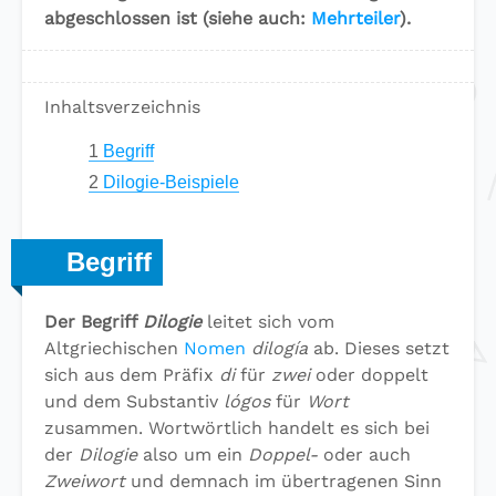
abgeschlossen ist (siehe auch:
Mehrteiler
).
Inhaltsverzeichnis
1
Begriff
2
Dilogie-Beispiele
Begriff
Der Begriff
Dilogie
leitet sich vom
Altgriechischen
Nomen
dilogía
ab. Dieses setzt
sich aus dem Präfix
di
für
zwei
oder doppelt
und dem Substantiv
lógos
für
Wort
zusammen. Wortwörtlich handelt es sich bei
der
Dilogie
also um ein
Doppel-
oder auch
Zweiwort
und demnach im übertragenen Sinn