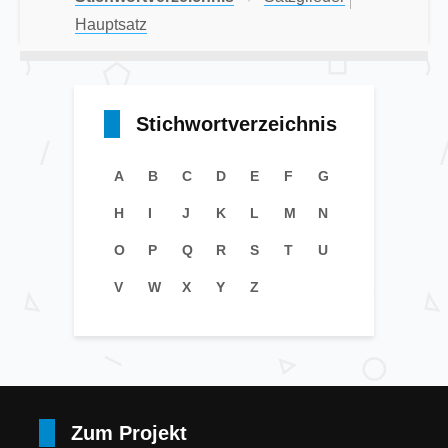
Hauptsatz
Stichwortverzeichnis
A
B
C
D
E
F
G
H
I
J
K
L
M
N
O
P
Q
R
S
T
U
V
W
X
Y
Z
Zum Projekt