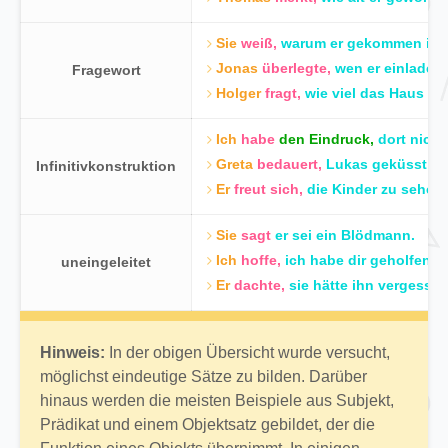
Sie
weiß,
warum er gekommen ist.
Jonas
überlegte,
wen er einladen 
Fragewort
Holger
fragt,
wie viel das Haus kos
Ich
habe
den Eindruck,
dort nicht
Greta
bedauert,
Lukas geküsst zu
Infinitivkonstruktion
Er
freut sich,
die Kinder zu sehen.
Sie
sagt
er sei ein Blödmann.
Ich
hoffe,
ich habe dir geholfen.
uneingeleitet
Er
dachte,
sie hätte ihn vergessen
Hinweis:
In der obigen Übersicht wurde versucht,
möglichst eindeutige Sätze zu bilden. Darüber
hinaus werden die meisten Beispiele aus Subjekt,
Prädikat und einem Objektsatz gebildet, der die