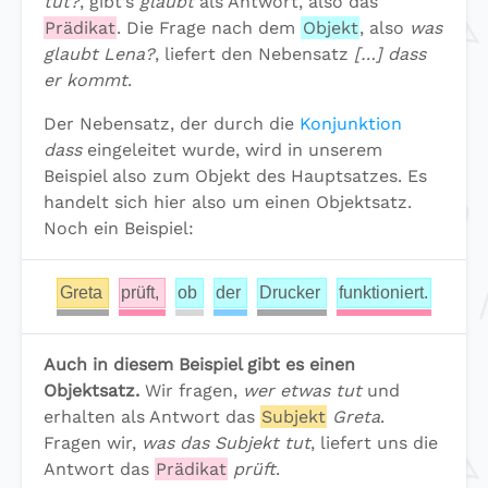
tut?
, gibt’s
glaubt
als Antwort, also das
Prädikat
. Die Frage nach dem
Objekt
, also
was
glaubt Lena?
, liefert den Nebensatz
[…] dass
er kommt
.
Der Nebensatz, der durch die
Konjunktion
dass
eingeleitet wurde, wird in unserem
Beispiel also zum Objekt des Hauptsatzes. Es
handelt sich hier also um einen Objektsatz.
Noch ein Beispiel:
Greta
prüft,
ob
der
Drucker
funktioniert.
Auch in diesem Beispiel gibt es einen
Objektsatz.
Wir fragen,
wer etwas tut
und
erhalten als Antwort das
Subjekt
Greta
.
Fragen wir,
was das Subjekt tut
, liefert uns die
Antwort das
Prädikat
prüft
.