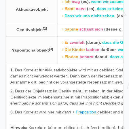
Ich
mag
(es),
wenn wir zusammen
Basti
nervt
(es),
dass er keine Zei
Akkusativobjekt
Dass wir uns nicht sehen,
(das)
[2]
Sabine
schämt sich
(dessen),
ih
Genitivobjekt
Er
zweifelt
(daran),
dass die Ges
[3]
Die Kinder
lachen
darüber,
was d
Präpositionalobjekt
Florian
beharrt
darauf,
dass sei
1.
Das Korrelat für Akkusativbobjekte wird mit
es
gebildet. Steht 
darf
es
nicht verwendet werden. Dann kann der Nebensatz mit
d
Ausnahme gilt: beginnt der vorangestellte Nebensatz mit
wen
, m
2.
Dass der Objektsatz im Genitiv steht, ist selten. In der Allta
Genitivobjekte im Nebensatz meist mit Präpositionalobjekten erse
eher:
“Sabine schämt sich dafür, dass sie ihm nicht Bescheid gesa
3.
Das Korrelat wird hier mit
da(r)
+
Präposition
gebildet und ist s
Hinweis:
Korrelate können obligatorisch (verbindlich), fakul