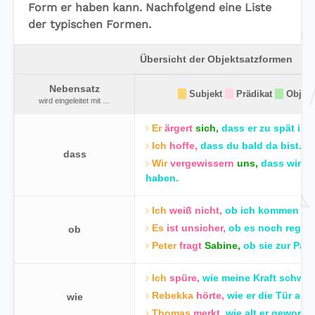
Form er haben kann. Nachfolgend eine Liste
der typischen Formen.
Übersicht der Objektsatzformen
Nebensatz
Subjekt
Prädikat
Objekt
wird eingeleitet mit …
Er
ärgert
sich,
dass er zu spät ist.
Ich
hoffe,
dass du bald da bist.
dass
Wir
vergewissern
uns,
dass wir a
haben.
Ich
weiß nicht,
ob ich kommen sol
Es
ist unsicher,
ob es noch regnet
ob
Peter
fragt
Sabine,
ob sie zur Party
Ich
spüre,
wie meine Kraft schwin
Rebekka
hörte,
wie er die Tür auf
wie
Thomas
merkt,
wie alt er geworden