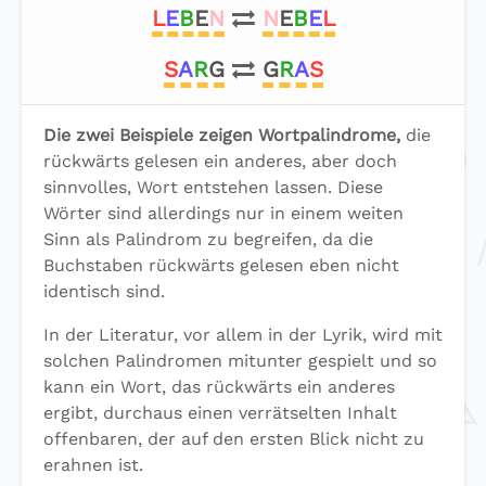
L
E
B
E
N
N
E
B
E
L
S
A
R
G
G
R
A
S
Die zwei Beispiele zeigen Wortpalindrome,
die
rückwärts gelesen ein anderes, aber doch
sinnvolles, Wort entstehen lassen. Diese
Wörter sind allerdings nur in einem weiten
Sinn als Palindrom zu begreifen, da die
Buchstaben rückwärts gelesen eben nicht
identisch sind.
In der Literatur, vor allem in der Lyrik, wird mit
solchen Palindromen mitunter gespielt und so
kann ein Wort, das rückwärts ein anderes
ergibt, durchaus einen verrätselten Inhalt
offenbaren, der auf den ersten Blick nicht zu
erahnen ist.