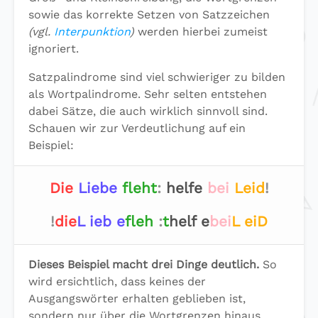
sowie das korrekte Setzen von Satzzeichen
(vgl.
Interpunktion
)
werden hierbei zumeist
ignoriert.
Satzpalindrome sind viel schwieriger zu bilden
als Wortpalindrome. Sehr selten entstehen
dabei Sätze, die auch wirklich sinnvoll sind.
Schauen wir zur Verdeutlichung auf ein
Beispiel:
Die
Liebe
fleht
:
helfe
bei
Leid
!
!
die
L ieb e
fleh
:
t
helf e
bei
L eiD
Dieses Beispiel macht drei Dinge deutlich.
So
wird ersichtlich, dass keines der
Ausgangswörter erhalten geblieben ist,
sondern nur über die Wortgrenzen hinaus