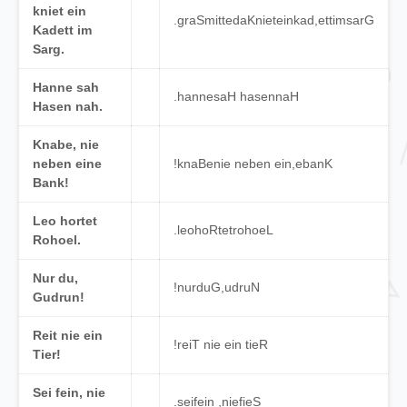
kniet ein
.
graSmitte
da
Kniet
ein
kad
,
ett
im
sarG
Kadett im
Sarg.
Hanne sah
.
hanne
saH
hasen
naH
Hasen nah.
Knabe, nie
neben eine
!
knaBe
nie
neben
ein
,
e
banK
Bank!
Leo hortet
.
leo
hoRtet
rohoeL
Rohoel.
Nur du,
!
nur
du
G
,
udruN
Gudrun!
Reit nie ein
!
reiT
nie
ein
tieR
Tier!
Sei fein, nie
.
sei
fein
,
nie
fieS