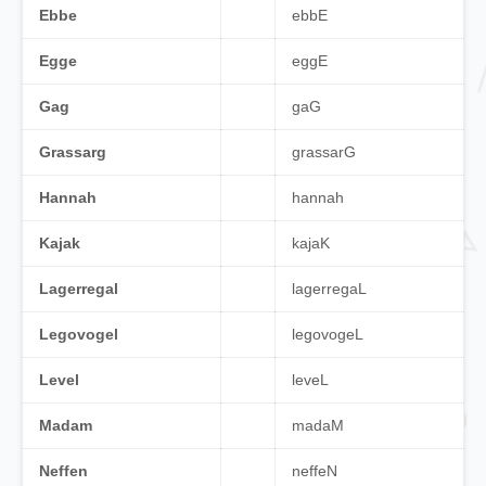
Ebbe
eb
bE
Egge
eg
gE
Gag
g
a
G
Grassarg
gras
sarG
Hannah
han
nah
Kajak
ka
j
aK
Lagerregal
lager
regaL
Legovogel
lego
v
ogeL
Level
le
v
eL
Madam
ma
d
aM
Neffen
nef
feN