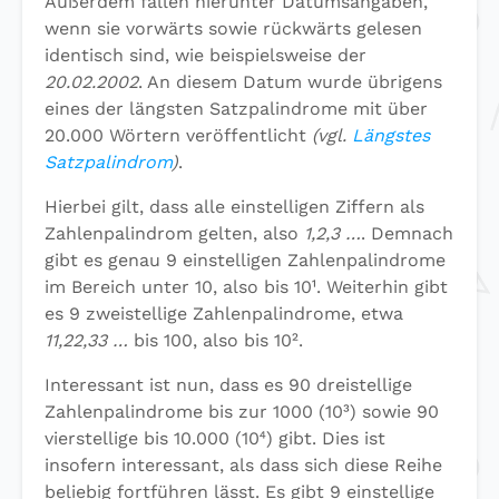
Außerdem fallen hierunter Datumsangaben,
wenn sie vorwärts sowie rückwärts gelesen
identisch sind, wie beispielsweise der
20.02.2002
. An diesem Datum wurde übrigens
eines der längsten Satzpalindrome mit über
20.000 Wörtern veröffentlicht
(vgl.
Längstes
Satzpalindrom
)
.
Hierbei gilt, dass alle einstelligen Ziffern als
Zahlenpalindrom gelten, also
1,2,3 …
. Demnach
gibt es genau 9 einstelligen Zahlenpalindrome
im Bereich unter 10, also bis 10¹. Weiterhin gibt
es 9 zweistellige Zahlenpalindrome, etwa
11,22,33 …
bis 100, also bis 10².
Interessant ist nun, dass es 90 dreistellige
Zahlenpalindrome bis zur 1000 (10³) sowie 90
vierstellige bis 10.000 (10⁴) gibt. Dies ist
insofern interessant, als dass sich diese Reihe
beliebig fortführen lässt. Es gibt 9 einstellige