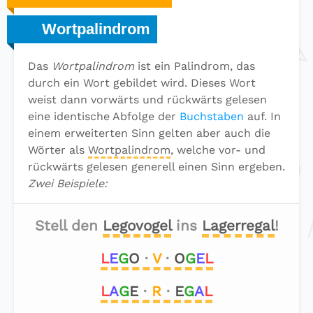
Wortpalindrom
Das
Wortpalindrom
ist ein Palindrom, das
durch ein Wort gebildet wird. Dieses Wort
weist dann vorwärts und rückwärts gelesen
eine identische Abfolge der
Buchstaben
auf. In
einem erweiterten Sinn gelten aber auch die
Wörter als
Wortpalindrom
, welche vor- und
rückwärts gelesen generell einen Sinn ergeben.
Zwei Beispiele:
Stell den
Legovogel
ins
Lagerregal
!
L
E
G
O
·
V
·
O
G
E
L
L
A
G
E
·
R
·
E
G
A
L