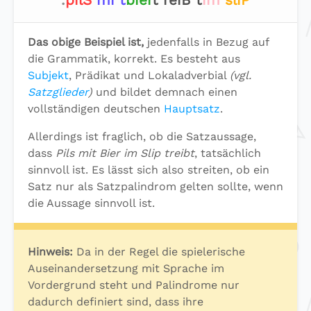
.
pilS
mi t
bier
t reiB t
im
sliP
Das obige Beispiel ist,
jedenfalls in Bezug auf
die Grammatik, korrekt. Es besteht aus
Subjekt
, Prädikat und Lokaladverbial
(vgl.
Satzglieder
)
und bildet demnach einen
vollständigen deutschen
Hauptsatz
.
Allerdings ist fraglich, ob die Satzaussage,
dass
Pils mit Bier im Slip treibt
, tatsächlich
sinnvoll ist. Es lässt sich also streiten, ob ein
Satz nur als Satzpalindrom gelten sollte, wenn
die Aussage sinnvoll ist.
Hinweis:
Da in der Regel die spielerische
Auseinandersetzung mit Sprache im
Vordergrund steht und Palindrome nur
dadurch definiert sind, dass ihre