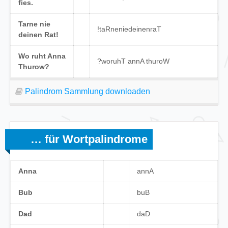
fies.
Tarne nie
!
taRne
nie
deinen
raT
deinen Rat!
Wo ruht Anna
?
wo
ruhT
annA
thuroW
Thurow?
Palindrom Sammlung downloaden
… für Wortpalindrome
Anna
an
nA
Bub
b
u
B
Dad
d
a
D