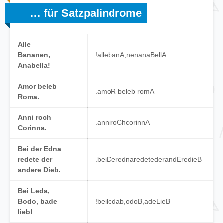
… für Satzpalindrome
Alle
Bananen,
!
alle
banA
,
nen
anaB
ellA
Anabella!
Amor beleb
.
amoR
beleb
romA
Roma.
Anni roch
.
anni
roC
h
cor
innA
Corinna.
Bei der Edna
redete der
.
bei
D
er
edna
red
ete
der
andE
re
d
ieB
andere Dieb.
Bei Leda,
Bodo, bade
!
bei
leda
b
,
odo
B
,
ade
LieB
lieb!