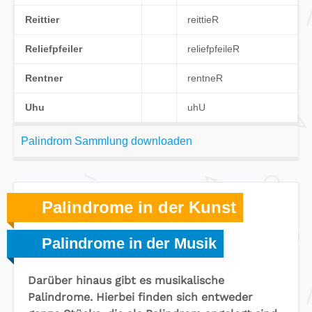
Reittier
reit
tieR
Reliefpfeiler
relief
p
feileR
Rentner
ren
t
neR
Uhu
u
h
U
Palindrom Sammlung downloaden
Palindrome in der Kunst
Palindrome in der Musik
Darüber hinaus gibt es musikalische
Palindrome. Hierbei finden sich entweder