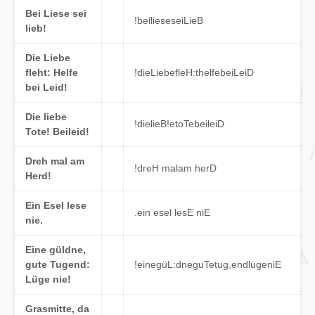
Bei Liese sei
!
bei
liese
sei
LieB
lieb!
Die Liebe
fleht: Helfe
!
die
Liebe
fleH
:
t
helfe
bei
LeiD
bei Leid!
Die liebe
!
die
lieB
!
e
toTe
beileiD
Tote! Beileid!
Dreh mal am
!
dreH
mal
am
herD
Herd!
Ein Esel lese
.
ein
esel
lesE
niE
nie.
Eine güldne,
gute Tugend:
!
eine
güL
:
dne
guTe
tug
,
end
lüge
niE
Lüge nie!
Grasmitte, da