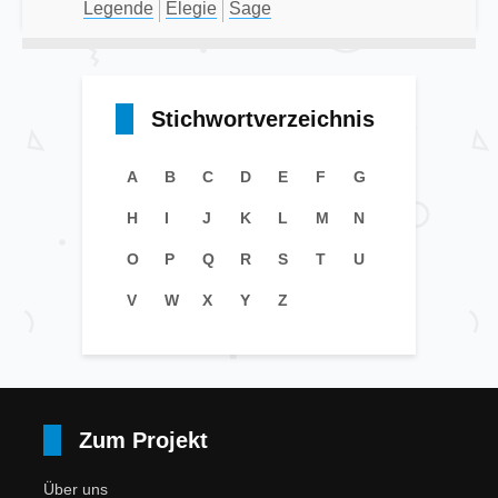
Legende
Elegie
Sage
Stichwortverzeichnis
A
B
C
D
E
F
G
H
I
J
K
L
M
N
O
P
Q
R
S
T
U
V
W
X
Y
Z
Zum Projekt
Über uns