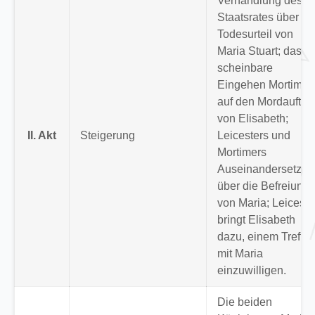
Verhandlung des
Staatsrates über da
Todesurteil von
Maria Stuart; das
scheinbare
Eingehen Mortimer
auf den Mordauftra
von Elisabeth;
II. Akt
Steigerung
Leicesters und
Mortimers
Auseinandersetzun
über die Befreiung
von Maria; Leiceste
bringt Elisabeth
dazu, einem Treffe
mit Maria
einzuwilligen.
Die beiden