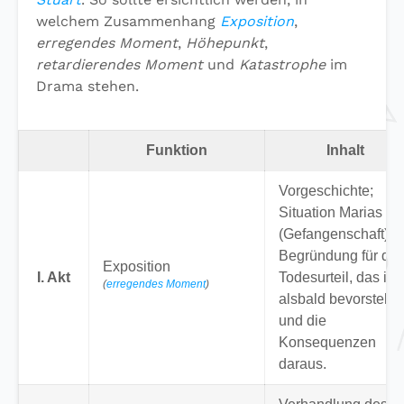
welchem Zusammenhang
Exposition
,
erregendes Moment
,
Höhepunkt
,
retardierendes Moment
und
Katastrophe
im
Drama stehen.
Funktion
Inhalt
Vorgeschichte;
Situation Marias
(Gefangenschaft);
Begründung für da
Exposition
I. Akt
Todesurteil, das ihr
(
erregendes Moment
)
alsbald bevorsteht
und die
Konsequenzen
daraus.