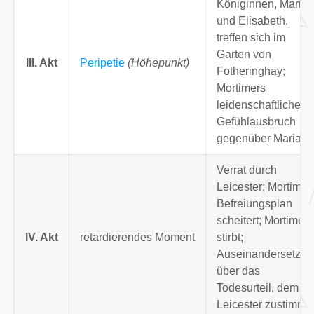
Königinnen, Maria
und Elisabeth,
treffen sich im
Garten von
III. Akt
Peripetie
(Höhepunkt)
Fotheringhay;
Mortimers
leidenschaftlicher
Gefühlausbruch
gegenüber Maria.
Verrat durch
Leicester; Mortimer
Befreiungsplan
scheitert; Mortimer
IV. Akt
retardierendes Moment
stirbt;
Auseinandersetzun
über das
Todesurteil, dem
Leicester zustimmt.