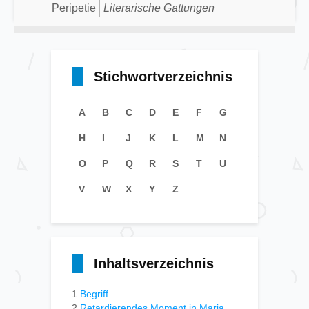
Peripetie
Literarische Gattungen
Stichwortverzeichnis
A
B
C
D
E
F
G
H
I
J
K
L
M
N
O
P
Q
R
S
T
U
V
W
X
Y
Z
Inhaltsverzeichnis
1
Begriff
2
Retardierendes Moment in Maria