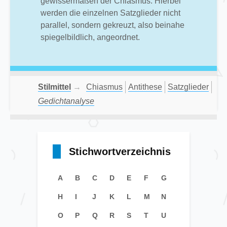
gewissermaßen der Chiasmus. Hierbei
werden die einzelnen Satzglieder nicht
parallel, sondern gekreuzt, also beinahe
spiegelbildlich, angeordnet.
Stilmittel
→
Chiasmus
Antithese
Satzglieder
Gedichtanalyse
Stichwortverzeichnis
A
B
C
D
E
F
G
H
I
J
K
L
M
N
O
P
Q
R
S
T
U