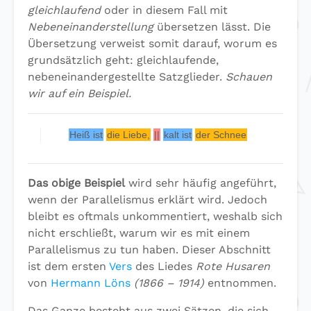
gleichlaufend
oder in diesem Fall mit
Nebeneinanderstellung
übersetzen lässt. Die
Übersetzung verweist somit darauf, worum es
grundsätzlich geht: gleichlaufende,
nebeneinandergestellte Satzglieder.
Schauen
wir auf ein Beispiel.
Heiß ist
die Liebe,
||
kalt ist
der Schnee
Das obige Beispiel
wird sehr häufig angeführt,
wenn der Parallelismus erklärt wird. Jedoch
bleibt es oftmals unkommentiert, weshalb sich
nicht erschließt, warum wir es mit einem
Parallelismus zu tun haben. Dieser Abschnitt
ist dem ersten
Vers
des Liedes
Rote Husaren
von
Hermann Löns
(1866 – 1914)
entnommen.
Das Ganze besteht aus zwei Sätzen, die sich