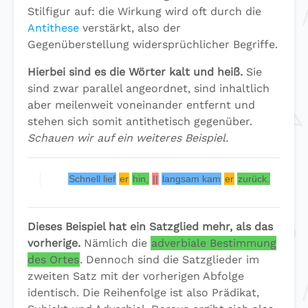
Stilfigur auf: die Wirkung wird oft durch die
Antithese
verstärkt, also der
Gegenüberstellung widersprüchlicher Begriffe.
Hierbei sind es die Wörter kalt und heiß.
Sie
sind zwar parallel angeordnet, sind inhaltlich
aber meilenweit voneinander entfernt und
stehen sich somit antithetisch gegenüber.
Schauen wir auf ein weiteres Beispiel.
Schnell lief
er
hin,
||
langsam kam
er
zurück.
Dieses Beispiel hat ein Satzglied mehr, als das
vorherige.
Nämlich die
adverbiale Bestimmung
des Ortes
. Dennoch sind die Satzglieder im
zweiten Satz mit der vorherigen Abfolge
identisch. Die Reihenfolge ist also Prädikat,