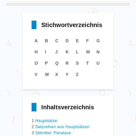
Stichwortverzeichnis
A
B
C
D
E
F
G
H
I
J
K
L
M
N
O
P
Q
R
S
T
U
V
W
X
Y
Z
Inhaltsverzeichnis
1
Hauptsätze
2
Satzreihen aus Hauptsätzen
3
Stilmittel: Parataxe