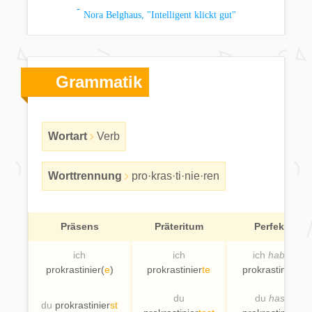
Nora Belghaus, "Intelligent klickt gut"
Grammatik
Wortart
Verb
Worttrennung
pro·kras·ti·nie·ren
Präsens
Präteritum
Perfekt
ich
ich
ich
habe
prokrastinier(
e
)
prokrastinier
te
prokrastinier
t
du
du
hast
du
prokrastinier
st