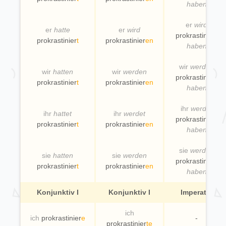
haben
er
wird
er
hatte
er
wird
prokrastinier
t
prokrastinier
t
prokrastinier
en
haben
wir
werden
wir
hatten
wir
werden
prokrastinier
t
prokrastinier
t
prokrastinier
en
haben
ihr
werdet
ihr
hattet
ihr
werdet
prokrastinier
t
prokrastinier
t
prokrastinier
en
haben
sie
werden
sie
hatten
sie
werden
prokrastinier
t
prokrastinier
t
prokrastinier
en
haben
Konjunktiv I
Konjunktiv I
Imperativ
ich
ich
prokrastinier
e
-
prokrastinier
te