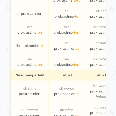
prokrastinier
test
prokrastinier
t
er
er
hat
er
prokrastinier
t
prokrastinier
te
prokrastinier
t
wir
wir
wir
haben
prokrastinier
en
prokrastinier
ten
prokrastinier
t
ihr
ihr
habt
ihr
prokrastinier
t
prokrastinier
tet
prokrastinier
t
sie
sie
sie
haben
prokrastinier
en
prokrastinier
ten
prokrastinier
t
Plusquamperfekt
Futur I
Futur II
ich
werde
ich
hatte
ich
werde
prokrastinier
t
prokrastinier
t
prokrastinier
en
haben
du
wirst
du
hattest
du
wirst
prokrastinier
t
prokrastinier
t
prokrastinier
en