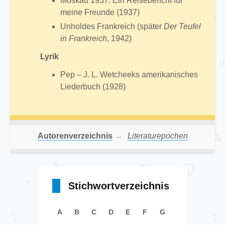
Moskau 1937: Ein Reisebericht für
meine Freunde (1937)
Unholdes Frankreich (später
Der Teufel
in Frankreich
, 1942)
Lyrik
Pep – J. L. Wetcheeks amerikanisches
Liederbuch (1928)
Autorenverzeichnis
→
Literaturepochen
Stichwortverzeichnis
A
B
C
D
E
F
G