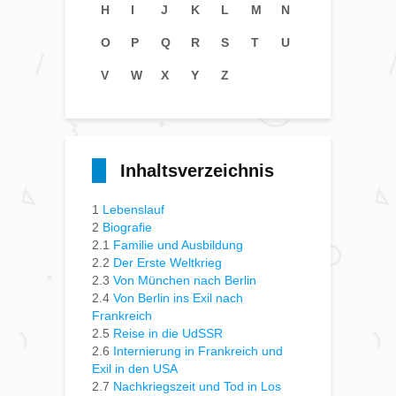
H
I
J
K
L
M
N
O
P
Q
R
S
T
U
V
W
X
Y
Z
Inhaltsverzeichnis
1
Lebenslauf
2
Biografie
2.1
Familie und Ausbildung
2.2
Der Erste Weltkrieg
2.3
Von München nach Berlin
2.4
Von Berlin ins Exil nach
Frankreich
2.5
Reise in die UdSSR
2.6
Internierung in Frankreich und
Exil in den USA
2.7
Nachkriegszeit und Tod in Los