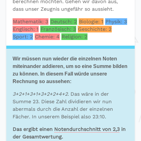
berechnen möchten. Gehen wir davon aus,
dass unser Zeugnis ungefähr so aussieht.
Mathematik: 3
Deutsch: 2
Biologie: 1
Physik: 3
Englisch: 1
Französisch: 3
Geschichte: 2
Sport: 2
Chemie: 4
Religion: 2
Wir müssen nun wieder die einzelnen Noten
miteinander addieren, um so eine Summe bilden
zu können. In diesem Fall würde unsere
Rechnung so aussehen:
3+2+1+3+1+3+2+2+4+2
. Das wäre in der
Summe 23. Diese Zahl dividieren wir nun
abermals durch die Anzahl der einzelnen
Fächer. In unserem Beispiel also 23:10.
Das ergibt einen
Notendurchschnitt von 2,3
in
der Gesamtwertung.