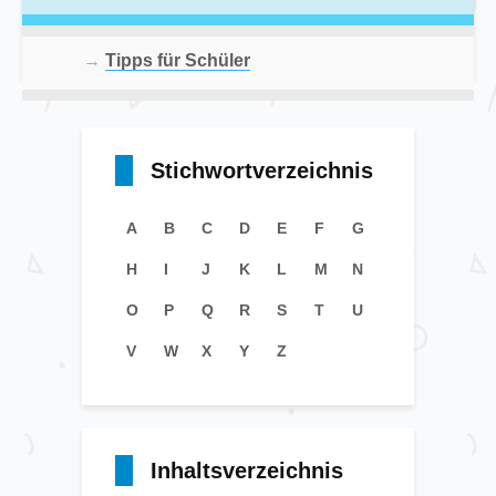
→
Tipps für Schüler
Stichwortverzeichnis
A
B
C
D
E
F
G
H
I
J
K
L
M
N
O
P
Q
R
S
T
U
V
W
X
Y
Z
Inhaltsverzeichnis