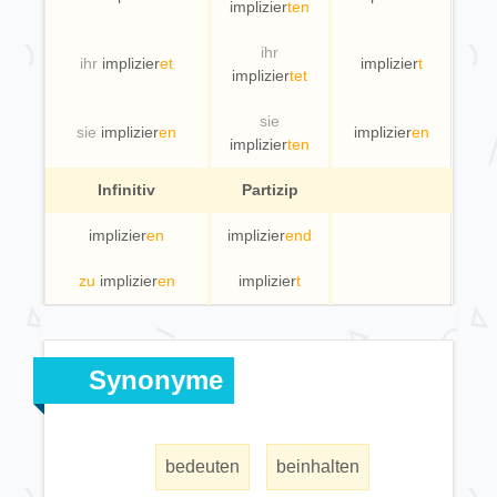
implizier
ten
ihr
ihr
implizier
et
implizier
t
implizier
tet
sie
sie
implizier
en
implizier
en
implizier
ten
Infinitiv
Partizip
implizier
en
implizier
end
zu
implizier
en
implizier
t
Synonyme
bedeuten
beinhalten