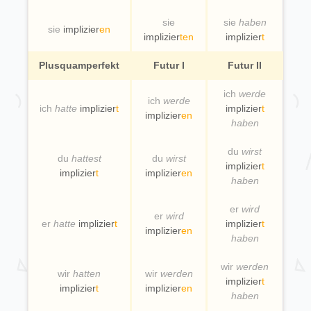
sie
sie
haben
sie
implizier
en
implizier
ten
implizier
t
Plusquamperfekt
Futur I
Futur II
ich
werde
ich
werde
ich
hatte
implizier
t
implizier
t
implizier
en
haben
du
wirst
du
hattest
du
wirst
implizier
t
implizier
t
implizier
en
haben
er
wird
er
wird
er
hatte
implizier
t
implizier
t
implizier
en
haben
wir
werden
wir
hatten
wir
werden
implizier
t
implizier
t
implizier
en
haben