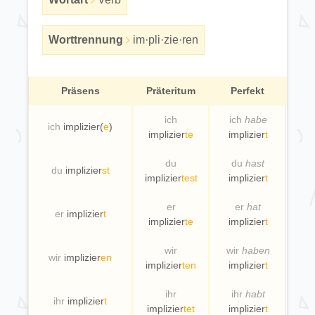
Worttrennung
im·pli·zie·ren
Präsens
Präteritum
Perfekt
ich
ich
habe
ich
implizier(
e
)
implizier
te
implizier
t
du
du
hast
du
implizier
st
implizier
test
implizier
t
er
er
hat
er
implizier
t
implizier
te
implizier
t
wir
wir
haben
wir
implizier
en
implizier
ten
implizier
t
ihr
ihr
habt
ihr
implizier
t
implizier
tet
implizier
t