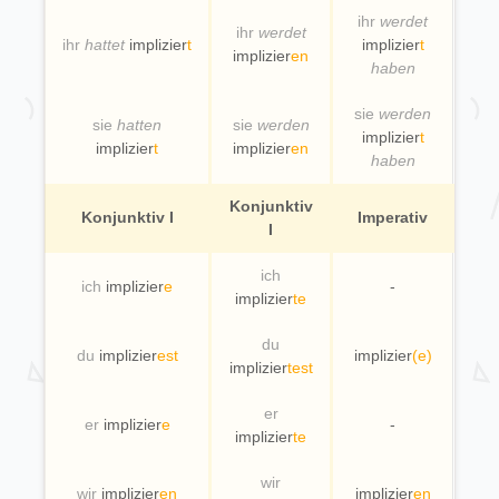
ihr
werdet
ihr
werdet
ihr
hattet
implizier
t
implizier
t
implizier
en
haben
sie
werden
sie
hatten
sie
werden
implizier
t
implizier
t
implizier
en
haben
Konjunktiv
Konjunktiv I
Imperativ
I
ich
ich
implizier
e
-
implizier
te
du
du
implizier
est
implizier
(e)
implizier
test
er
er
implizier
e
-
implizier
te
wir
wir
implizier
en
implizier
en