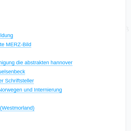
ildung
ste MERZ-Bild
nigung die abstrakten hannover
uelsenbeck
r Schriftsteller
Norwegen und Internierung
 (Westmorland)