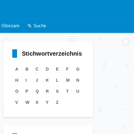
Glossare
Suche
Stichwortverzeichnis
A
B
C
D
E
F
G
H
I
J
K
L
M
N
O
P
Q
R
S
T
U
V
W
X
Y
Z