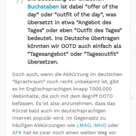
Buchstaben
ist dabei “
o
ffer
o
f
t
he
d
ay” oder “
o
utfit
o
f
t
he
d
ay”, was
übersetzt in etwa “Angebot des
Tages” oder eben “Outfit des Tages”
bedeutet. Ins Deutsche übertragen
könnten wir
OOTD
auch einfach als
“Tagesangebot” oder “Tagesoutfit”
übersetzen.
Doch auch, wenn die Abkürzung im deutschen
“Sprachraum” noch recht unbekannt ist, gibt
es im Englischsprachigen knapp 7.000.000
Webinhalte, die sich mit dem Begriff OOTD
befassen. Es ist also anzunehmen, dass das
Kürzel bald auch im deutschsprachigen
Internet populär wird. Im Gegensatz zu
häufigen Abkürzungen wie
LMAO
,
IMHO
oder
AFK
hat es zwar noch einen weiten Weg vor