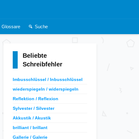
Glossare
Suche
Beliebte
Schreibfehler
Imbusschlüssel / Inbusschlüssel
wiederspiegeln / widerspiegeln
Reflektion / Reflexion
Sylvester / Silvester
Akkustik / Akustik
brilliant / brillant
Gallerie / Galerie