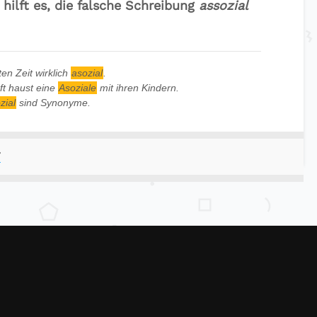
t hilft es, die falsche Schreibung
assozial
ten Zeit wirklich
asozial
.
t haust eine
Asoziale
mit ihren Kindern.
zial
sind Synonyme.
r