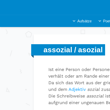
Aufsätze
Poet
assozial / asozial
Ist eine Person oder Persone
verhält oder am Rande einer 
Da sich das Wort aus der gr
und dem
Adjektiv
sozial
zusa
Die Schreibweise
assozial
is
aufgrund einer ungenauen B