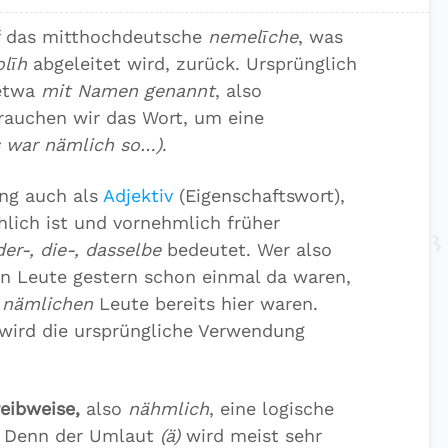
 das mitthochdeutsche
nemelīche
, was
līh
abgeleitet wird, zurück. Ursprünglich
 etwa
mit Namen genannt
, also
rauchen wir das Wort, um eine
s war nämlich so…)
.
ung auch als
Adjektiv
(Eigenschaftswort),
lich ist und vornehmlich früher
der-, die-, dasselbe
bedeutet. Wer also
n Leute gestern schon einmal da waren,
e
nämlichen
Leute bereits hier waren.
wird die ursprüngliche Verwendung
eibweise,
also
nähmlich
, eine logische
. Denn der Umlaut
(ä)
wird meist sehr