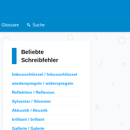
Glossare
Suche
Beliebte
Schreibfehler
Imbusschlüssel / Inbusschlüssel
wiederspiegeln / widerspiegeln
Reflektion / Reflexion
Sylvester / Silvester
Akkustik / Akustik
brilliant / brillant
Gallerie / Galerie