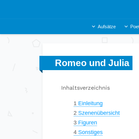
Aufsätze
Poet
Romeo und Julia
Inhaltsverzeichnis
1
Einleitung
2
Szenenübersicht
3
Figuren
4
Sonstiges