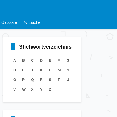
Glossare
Suche
Stichwortverzeichnis
A
B
C
D
E
F
G
H
I
J
K
L
M
N
O
P
Q
R
S
T
U
V
W
X
Y
Z