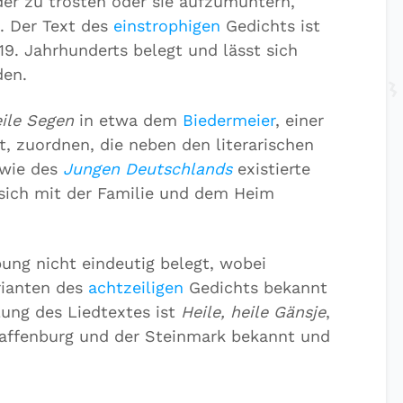
nder zu trösten oder sie aufzumuntern,
n. Der Text des
einstrophigen
Gedichts ist
19. Jahrhunderts belegt und lässt sich
den.
eile Segen
in etwa dem
Biedermeier
, einer
t, zuordnen, die neben den literarischen
wie des
Jungen Deutschlands
existierte
e sich mit der Familie und dem Heim
ung nicht eindeutig belegt, wobei
rianten des
achtzeiligen
Gedichts bekannt
ung des Liedtextes ist
Heile, heile Gänsje
,
affenburg und der Steinmark bekannt und