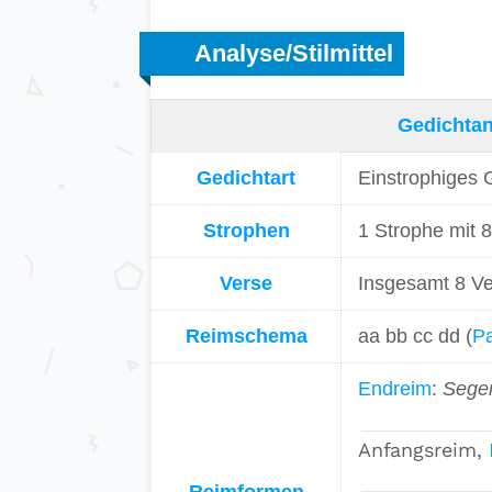
Analyse/Stilmittel
Gedichtan
Gedichtart
Einstrophiges 
Strophen
1 Strophe mit 8
Verse
Insgesamt 8 Ve
Reimschema
aa bb cc dd (
P
Endreim
:
Segen
Anfangsreim,