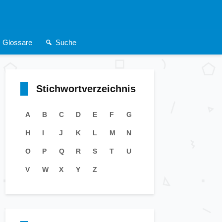
Glossare
Suche
Stichwortverzeichnis
A
B
C
D
E
F
G
H
I
J
K
L
M
N
O
P
Q
R
S
T
U
V
W
X
Y
Z