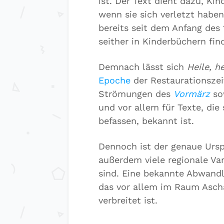
ist. Der Text dient dazu, Ki
wenn sie sich verletzt habe
bereits seit dem Anfang des 
seither in Kinderbüchern fin
Demnach lässt sich
Heile, h
Epoche
der Restaurationszei
Strömungen des
Vormärz
so
und vor allem für Texte, di
befassen, bekannt ist.
Dennoch ist der genaue Ursp
außerdem viele regionale Va
sind. Eine bekannte Abwandl
das vor allem im Raum Asch
verbreitet ist.