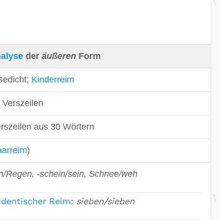
alyse
der
äußeren
Form
Gedicht;
Kinderreim
 Verszeilen
rszeilen aus 30 Wörtern
aarreim
)
/Regen, -schein/sein, Schnee/weh
Identischer Reim
:
sieben/sieben