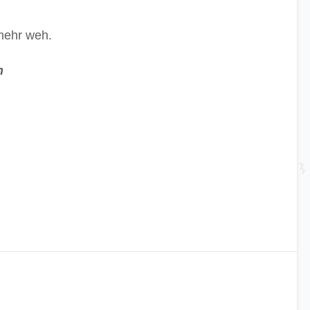
mehr weh.
n