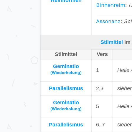
Reimformen
Binnenreim
:
H
Assonanz
:
Sc
Stilmittel
im 
Stilmittel
Vers
Geminatio
1
Heile 
(Wiederholung)
Parallelismus
2,3
siebe
Geminatio
5
Heile 
(Wiederholung)
Parallelismus
6, 7
siebe