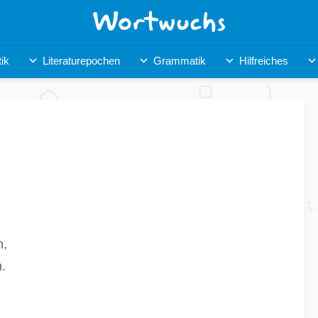
ik
Literaturepochen
Grammatik
Hilfreiches
n,
n.